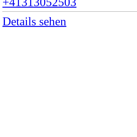
+41313052503
Details sehen